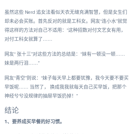
虽然这些 Nerd 追女法看似天衣无缝充满智慧，但是女生们
却未必会买账。首先反对的就是工科女。网友“连小水”就觉
得这样的方法对自己不适用：“这种招数对付文艺女有用，
对付工科女就算了……
网友“ 张十三”对这些方法的总结是：“妹有一顿没一顿……
妹是两行泪……”
网友“青空”则说：“妹子每天早上都要犹豫，我今天要不要买
早饭呢…… 当然了， 换成我我就每天自己买早饭，把那个
神经兮兮没规律的抽屉早饭扔掉！”
结论
1、要养成买早餐的好习惯。