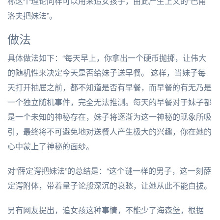
称这个理论同样可以用来追女孩子，由此产生上文的“巴甫
洛夫把妹法”。
做法
具体做法如下：“每天早上，你拿出一个硬币抛掷，让伟大
的随机性来决定今天是否给妹子送早餐。 这样，当妹子每
天打开抽屉之前，都不知道是否有早餐，而早餐的有无乃是
一个独立随机事件，完全无法推测。每天的早餐对于妹子都
是一个未知的神秘存在，妹子将逐渐为这一神秘的现象所吸
引，最终将不可避免地对送餐人产生极大的兴趣，你在她的
心中蒙上了神秘的面纱。
对“薛定谔把妹法”的总结是：“这个谜一样的男子，这一刻薛
定谔附体，带着量子论般深沉的哀愁，让她从此不能自拔。
另有网友提出，追女孩这种事情，不能少了海森堡，根据