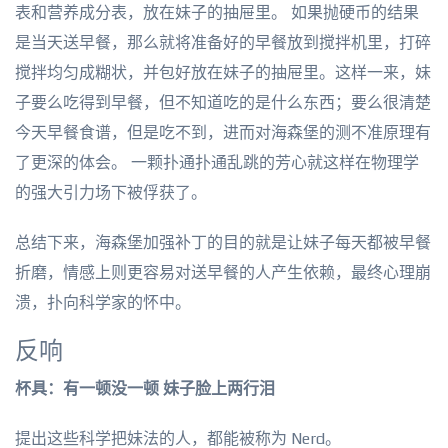
表和营养成分表，放在妹子的抽屉里。 如果抛硬币的结果
是当天送早餐，那么就将准备好的早餐放到搅拌机里，打碎
搅拌均匀成糊状，并包好放在妹子的抽屉里。这样一来，妹
子要么吃得到早餐，但不知道吃的是什么东西；要么很清楚
今天早餐食谱，但是吃不到，进而对海森堡的测不准原理有
了更深的体会。 一颗扑通扑通乱跳的芳心就这样在物理学
的强大引力场下被俘获了。
总结下来，海森堡加强补丁的目的就是让妹子每天都被早餐
折磨，情感上则更容易对送早餐的人产生依赖，最终心理崩
溃，扑向科学家的怀中。
反响
杯具：有一顿没一顿 妹子脸上两行泪
提出这些科学把妹法的人，都能被称为 Nerd。