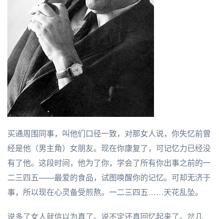
买通周围同事，叫他们口径一致，对那女人说，你失忆前曾
经是他（男主角）女朋友。现在你康复了，可记忆力已经没
有了他。这段时间，他为了你，学会了所有你出事之前的一
二三四五——最爱的食品，试图唤醒你的记忆。可却无济于
事，所以现在心灵备受煎熬。一二三四五……天花乱坠。
说多了女人就信以为真了。说不定还真回忆起来了。岔几