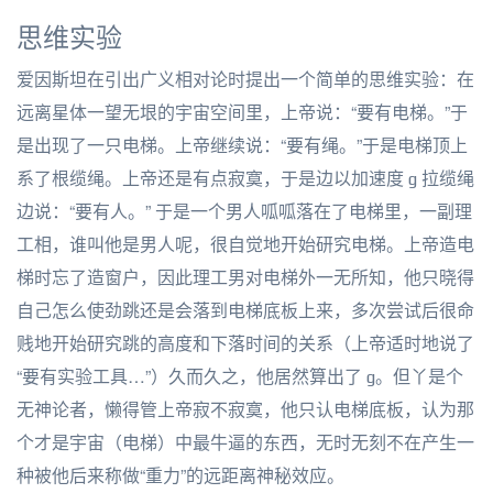
思维实验
爱因斯坦在引出广义相对论时提出一个简单的思维实验：在
远离星体一望无垠的宇宙空间里，上帝说：“要有电梯。”于
是出现了一只电梯。上帝继续说：“要有绳。”于是电梯顶上
系了根缆绳。上帝还是有点寂寞，于是边以加速度 g 拉缆绳
边说：“要有人。” 于是一个男人呱呱落在了电梯里，一副理
工相，谁叫他是男人呢，很自觉地开始研究电梯。上帝造电
梯时忘了造窗户，因此理工男对电梯外一无所知，他只晓得
自己怎么使劲跳还是会落到电梯底板上来，多次尝试后很命
贱地开始研究跳的高度和下落时间的关系（上帝适时地说了
“要有实验工具…”）久而久之，他居然算出了 g。但丫是个
无神论者，懒得管上帝寂不寂寞，他只认电梯底板，认为那
个才是宇宙（电梯）中最牛逼的东西，无时无刻不在产生一
种被他后来称做“重力”的远距离神秘效应。