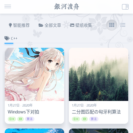
智能推荐
全部文章
壁纸收集
C++
1月27日 · 2020年
1月27日 · 2020年
Windows下对拍
二分图匹配の匈牙利算法
C++
OI
算法
C++
OI
算法